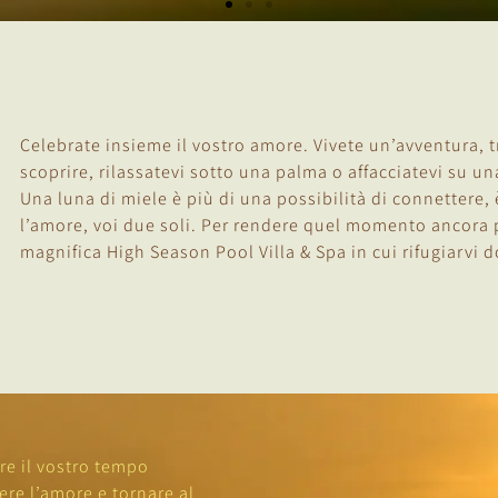
Celebrate insieme il vostro amore. Vivete un’avventura, 
scoprire, rilassatevi sotto una palma o affacciatevi su un
Una luna di miele è più di una possibilità di connettere, è
l’amore, voi due soli. Per rendere quel momento ancora 
magnifica High Season Pool Villa & Spa in cui rifugiarvi d
re il vostro tempo
re l’amore e tornare al