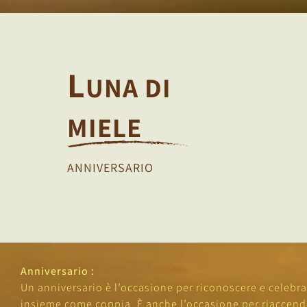
L
UNA DI
MIELE
ANNIVERSARIO
Anniversario :
Un anniversario è l’occasione per riconoscere e celebra
insieme come coppia. È anche l’occasione per riaccende