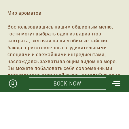
Мир ароматов
Воспользовавшись нашим обширным меню,
гости могут выбрать один из вариантов
завтрака, включая наши любимые тайские
блюда, приготовленные с удивительными
специями и свежайшими ингредиентами,
наслаждаясь захватывающим видом на море.
Вы можете побаловать себя современными
деликатесами западной кухни, расслабиться за
послеобеденным чаем и легкими закусками,
BOOK NOW
насладиться романтическим ужином, а также
ароматом итальянской кухни, наблюдая как
ваша пицца готовится прямо у вас на глазах.
Когда наступит вечер, вы можете отведать
любимые напитки и свежие коктейли под
луной, расположившись в нашем пляжном