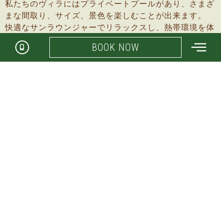
私たちのヴィラにはプライベートプールがあり、さまざ
まな間取り、サイズ、景色を楽しむことが出来ます。
快適なサンラウンジャーでリラックスし、熱帯環境を体
験してください。 各ヴィラは、あなたとあなたの愛す
BOOK NOW
る人のために心地よい時間を過ごしていただくため、細
部までこだわっています。
デラックスプールヴィラ
1 ベッドルーム
95 平方メートル。
プライベートプール
さらに詳しく